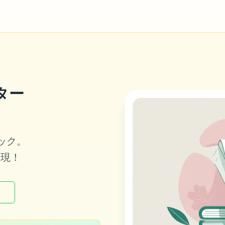
ター
ック。
実現！