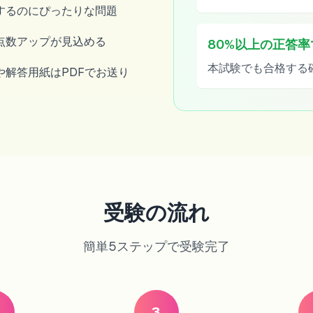
するのにぴったりな問題
点数アップが見込める
80%以上の正答
本試験でも合格する
解答用紙はPDFでお送り
受験の流れ
簡単5ステップで受験完了
3