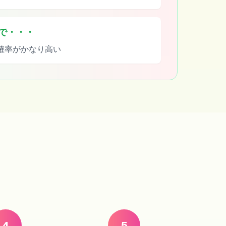
率で・・・
確率がかなり高い
4
5